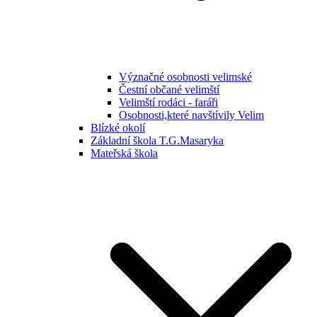
Význačné osobnosti velimské
Čestní občané velimští
Velimští rodáci - faráři
Osobnosti,které navštívily Velim
Blízké okolí
Základní škola T.G.Masaryka
Mateřská škola