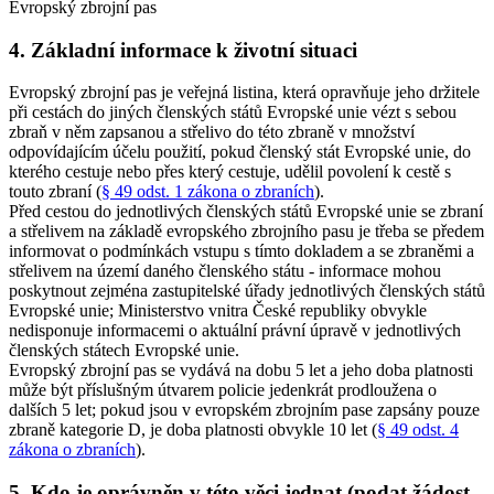
Evropský zbrojní pas
4. Základní informace k životní situaci
Evropský zbrojní pas je veřejná listina, která opravňuje jeho držitele
při cestách do jiných členských států Evropské unie vézt s sebou
zbraň v něm zapsanou a střelivo do této zbraně v množství
odpovídajícím účelu použití, pokud členský stát Evropské unie, do
kterého cestuje nebo přes který cestuje, udělil povolení k cestě s
touto zbraní (
§ 49 odst. 1 zákona o zbraních
).
Před cestou do jednotlivých členských států Evropské unie se zbraní
a střelivem na základě evropského zbrojního pasu je třeba se předem
informovat o podmínkách vstupu s tímto dokladem a se zbraněmi a
střelivem na území daného členského státu - informace mohou
poskytnout zejména zastupitelské úřady jednotlivých členských států
Evropské unie; Ministerstvo vnitra České republiky obvykle
nedisponuje informacemi o aktuální právní úpravě v jednotlivých
členských státech Evropské unie.
Evropský zbrojní pas se vydává na dobu 5 let a jeho doba platnosti
může být příslušným útvarem policie jedenkrát prodloužena o
dalších 5 let; pokud jsou v evropském zbrojním pase zapsány pouze
zbraně kategorie D, je doba platnosti obvykle 10 let (
§ 49 odst. 4
zákona o zbraních
).
5. Kdo je oprávněn v této věci jednat (podat žádost