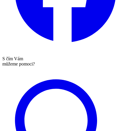
S čím Vám
můžeme pomoci?