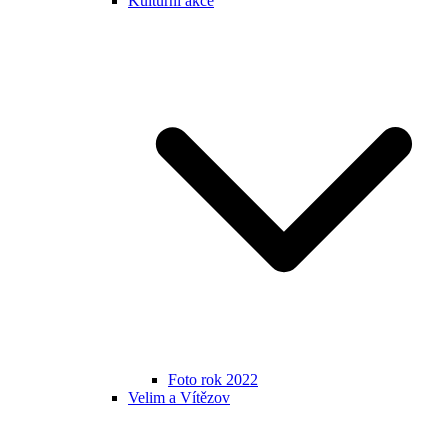
Kulturní akce
Foto rok 2022
Velim a Vítězov