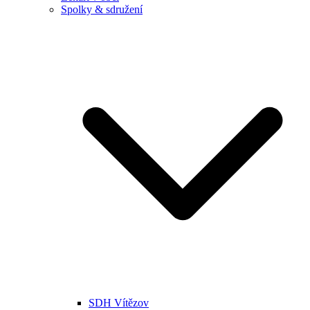
Spolky & sdružení
SDH Vítězov