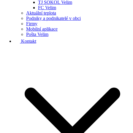
TJ SOKOL Velim
FC Velim
Aktuální teplota
Podniky a podnikatelé v obci
Firmy
Mobilní aplikace
Pošta Velim
Kontakt