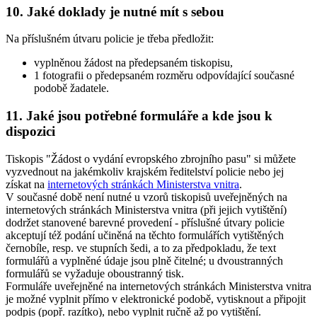
10. Jaké doklady je nutné mít s sebou
Na příslušném útvaru policie je třeba předložit:
vyplněnou žádost na předepsaném tiskopisu,
1 fotografii o předepsaném rozměru odpovídající současné
podobě žadatele.
11. Jaké jsou potřebné formuláře a kde jsou k
dispozici
Tiskopis "Žádost o vydání evropského zbrojního pasu" si můžete
vyzvednout na jakémkoliv krajském ředitelství policie nebo jej
získat na
internetových stránkách Ministerstva vnitra
.
V současné době není nutné u vzorů tiskopisů uveřejněných na
internetových stránkách Ministerstva vnitra (při jejich vytištění)
dodržet stanovené barevné provedení - příslušné útvary policie
akceptují též podání učiněná na těchto formulářích vytištěných
černobíle, resp. ve stupních šedi, a to za předpokladu, že text
formulářů a vyplněné údaje jsou plně čitelné; u dvoustranných
formulářů se vyžaduje oboustranný tisk.
Formuláře uveřejněné na internetových stránkách Ministerstva vnitra
je možné vyplnit přímo v elektronické podobě, vytisknout a připojit
podpis (popř. razítko), nebo vyplnit ručně až po vytištění.