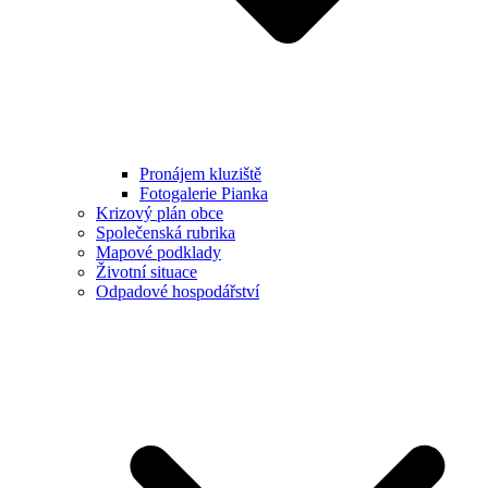
Pronájem kluziště
Fotogalerie Pianka
Krizový plán obce
Společenská rubrika
Mapové podklady
Životní situace
Odpadové hospodářství