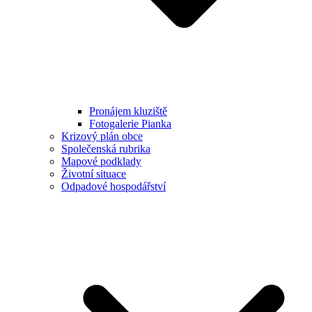
Pronájem kluziště
Fotogalerie Pianka
Krizový plán obce
Společenská rubrika
Mapové podklady
Životní situace
Odpadové hospodářství