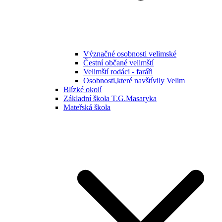
Význačné osobnosti velimské
Čestní občané velimští
Velimští rodáci - faráři
Osobnosti,které navštívily Velim
Blízké okolí
Základní škola T.G.Masaryka
Mateřská škola