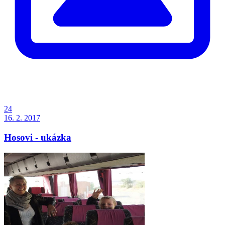
24
16. 2. 2017
Hosovi - ukázka