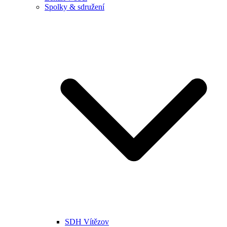
Spolky & sdružení
SDH Vítězov