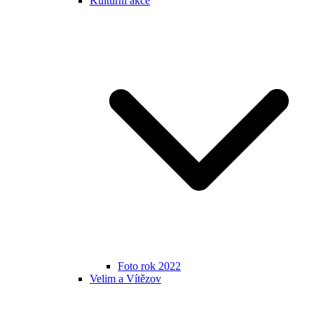
Kulturní akce
Foto rok 2022
Velim a Vítězov