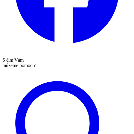
S čím Vám
můžeme pomoci?