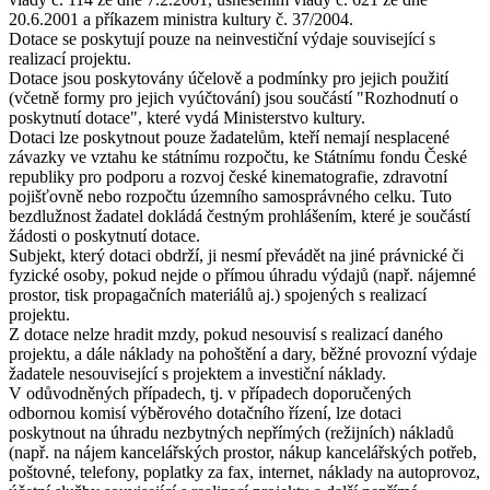
20.6.2001 a příkazem ministra kultury č. 37/2004.
Dotace se poskytují pouze na neinvestiční výdaje související s
realizací projektu.
Dotace jsou poskytovány účelově a podmínky pro jejich použití
(včetně formy pro jejich vyúčtování) jsou součástí "Rozhodnutí o
poskytnutí dotace", které vydá Ministerstvo kultury.
Dotaci lze poskytnout pouze žadatelům, kteří nemají nesplacené
závazky ve vztahu ke státnímu rozpočtu, ke Státnímu fondu České
republiky pro podporu a rozvoj české kinematografie, zdravotní
pojišťovně nebo rozpočtu územního samosprávného celku. Tuto
bezdlužnost žadatel dokládá čestným prohlášením, které je součástí
žádosti o poskytnutí dotace.
Subjekt, který dotaci obdrží, ji nesmí převádět na jiné právnické či
fyzické osoby, pokud nejde o přímou úhradu výdajů (např. nájemné
prostor, tisk propagačních materiálů aj.) spojených s realizací
projektu.
Z dotace nelze hradit mzdy, pokud nesouvisí s realizací daného
projektu, a dále náklady na pohoštění a dary, běžné provozní výdaje
žadatele nesouvisející s projektem a investiční náklady.
V odůvodněných případech, tj. v případech doporučených
odbornou komisí výběrového dotačního řízení, lze dotaci
poskytnout na úhradu nezbytných nepřímých (režijních) nákladů
(např. na nájem kancelářských prostor, nákup kancelářských potřeb,
poštovné, telefony, poplatky za fax, internet, náklady na autoprovoz,