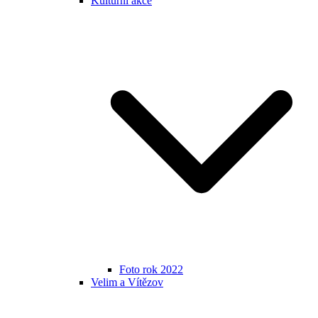
Kulturní akce
Foto rok 2022
Velim a Vítězov