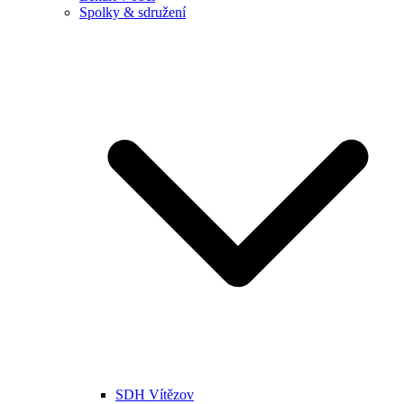
Spolky & sdružení
SDH Vítězov