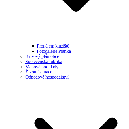
Pronájem kluziště
Fotogalerie Pianka
Krizový plán obce
Společenská rubrika
Mapové podklady
Životní situace
Odpadové hospodářství