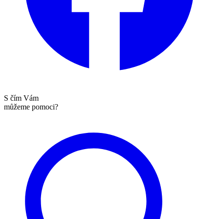
S čím Vám
můžeme pomoci?