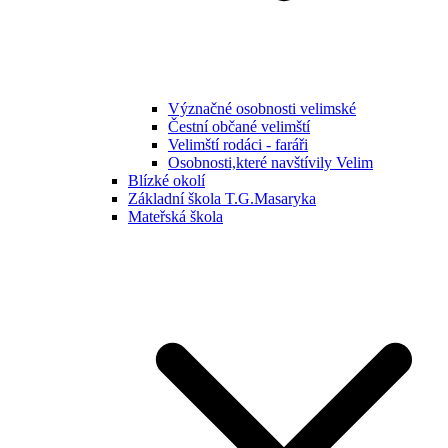
Význačné osobnosti velimské
Čestní občané velimští
Velimští rodáci - faráři
Osobnosti,které navštívily Velim
Blízké okolí
Základní škola T.G.Masaryka
Mateřská škola