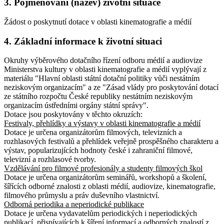
3. Pojmenování (název) životní situace
Žádost o poskytnutí dotace v oblasti kinematografie a médií
4. Základní informace k životní situaci
Okruhy výběrového dotačního řízení odboru médií a audiovize
Ministerstva kultury v oblasti kinematografie a médií vyplývají z
materiálu "Hlavní oblasti státní dotační politiky vůči nestátním
neziskovým organizacím" a ze "Zásad vlády pro poskytování dotací
ze státního rozpočtu České republiky nestátním neziskovým
organizacím ústředními orgány státní správy".
Dotace jsou poskytovány v těchto okruzích:
Festivaly, přehlídky a výstavy v oblasti kinematografie a médií
Dotace je určena organizátorům filmových, televizních a
rozhlasových festivalů a přehlídek veřejně prospěšného charakteru a
výstav, popularizujících hodnoty české i zahraniční filmové,
televizní a rozhlasové tvorby.
Vzdělávání pro filmové profesionály a studenty filmových škol
Dotace je určena organizátorům seminářů, workshopů a školení,
šířících odborné znalosti z oblasti médií, audiovize, kinematografie,
filmového průmyslu a práv duševního vlastnictví.
Odborná periodika a neperiodické publikace
Dotace je určena vydavatelům periodických i neperiodických
publikací, přispívajících k šíření informací a odborných znalostí z