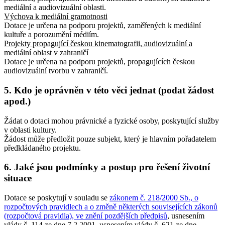
mediální a audiovizuální oblasti.
Výchova k mediální gramotnosti
Dotace je určena na podporu projektů, zaměřených k mediální
kultuře a porozumění médiím.
Projekty propagující českou kinematografii, audiovizuální a
mediální oblast v zahraničí
Dotace je určena na podporu projektů, propagujících českou
audiovizuální tvorbu v zahraničí.
5. Kdo je oprávněn v této věci jednat (podat žádost
apod.)
Žádat o dotaci mohou právnické a fyzické osoby, poskytující služby
v oblasti kultury.
Žádost může předložit pouze subjekt, který je hlavním pořadatelem
předkládaného projektu.
6. Jaké jsou podmínky a postup pro řešení životní
situace
Dotace se poskytují v souladu se
zákonem č. 218/2000 Sb., o
rozpočtových pravidlech a o změně některých souvisejících zákonů
(rozpočtová pravidla), ve znění pozdějších předpisů
, usnesením
vlády č. 114 ze dne 7.2.2001, usnesením vlády č. 621 ze dne