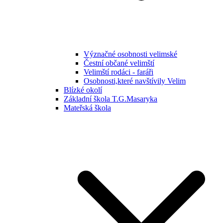
Význačné osobnosti velimské
Čestní občané velimští
Velimští rodáci - faráři
Osobnosti,které navštívily Velim
Blízké okolí
Základní škola T.G.Masaryka
Mateřská škola