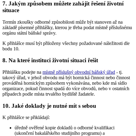
7. Jakým způsobem můžete zahájit řešení životní
situace
Termín zkoušky odborné způsobilosti může být stanoven až na
základě písemné přihlášky, kterou je třeba podat místně příslušnému
orgánu státní báňské správy.
K přihlášce musí být přiloženy všechny požadované náležitosti dle
bodu 10.
8. Na které instituci životní situaci řešit
Přihlášku podejte na
místně příslušný obvodní báňský úřad
- tj.
takový úřad, v jehož obvodu má být hornická činnost nebo činnost
prováděná hornickým způsobem vykonávána, nebo kde má sídlo
organizace, pokud činnost spadá do více obvodů, nebo v ostatních
případech podle místa trvalého bydliště žadatele.
10. Jaké doklady je nutné mít s sebou
K přihlášce se přikládají:
úředně ověřené kopie dokladů o odborné kvalifikaci
(ukončení bakalářského studijního programu) a