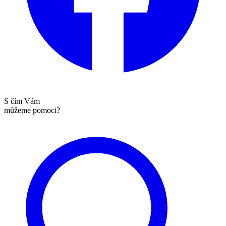
S čím Vám
můžeme pomoci?