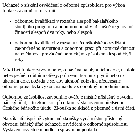
Uchazeč o získání osvědčení o odborné způsobilosti pro výkon
funkce závodního musí mít:
odbornou kvalifikaci v rozsahu alespoň bakalářského
studijního programu a odbornou praxi v příslušné regulované
činnosti alespoň dva roky, nebo alespoň
odbornou kvalifikaci v rozsahu středoškolského vzdělání
zakončeného maturitou a odbornou praxi při hornické činnosti
nebo činnosti prováděné hornickým způsobem alespoň čtyři
roky.
Má-li být funkce závodního vykonávána na plynujícím dole, na dole
nebezpečném důlními otřesy, průtržemi hornin a plynů nebo na
uhelném dole, požaduje se, aby alespoň polovina předepsané
odborné praxe byla vykonána na dole s obdobnými podmínkami.
Odbornou způsobilost závodního ověřuje místně příslušný obvodní
báňský úřad, a to zkouškou před komisí stanovenou předsedou
Českého báňského úřadu. Zkouška se skládá z písemné a ústní části.
Na základě úspěšně vykonané zkoušky vydá místně příslušný
obvodní báňský úřad uchazeči osvědčení o odborné způsobilosti.
Vystavení osvědčení podléhá správnímu poplatku.