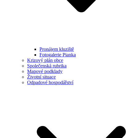
Pronájem kluziště
Fotogalerie Pianka
Krizový plán obce
Společenská rubrika
Mapové podklady
Životní situace
Odpadové hospodářství