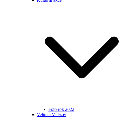
Kulturní akce
Foto rok 2022
Velim a Vítězov