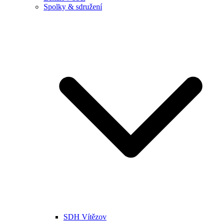
Spolky & sdružení
SDH Vítězov