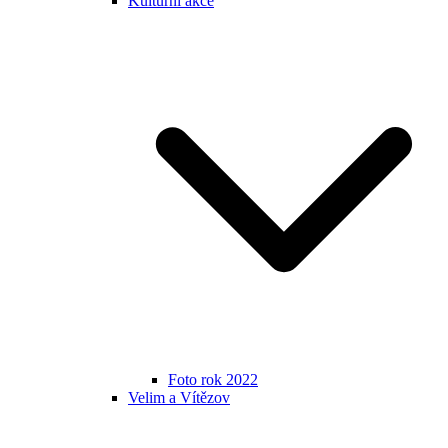
Kulturní akce
Foto rok 2022
Velim a Vítězov