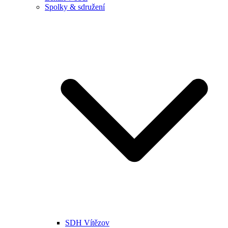
Spolky & sdružení
SDH Vítězov