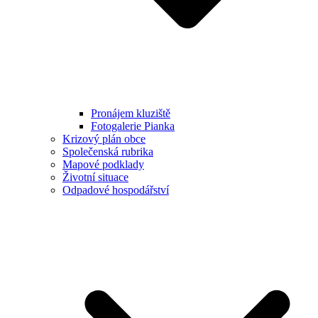
Pronájem kluziště
Fotogalerie Pianka
Krizový plán obce
Společenská rubrika
Mapové podklady
Životní situace
Odpadové hospodářství