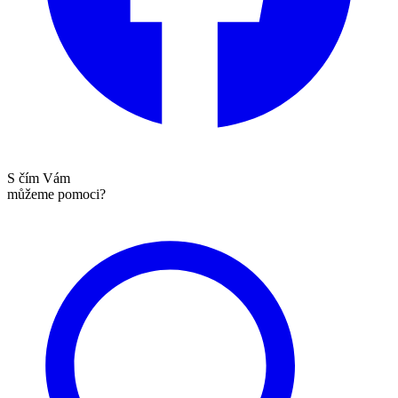
S čím Vám
můžeme pomoci?