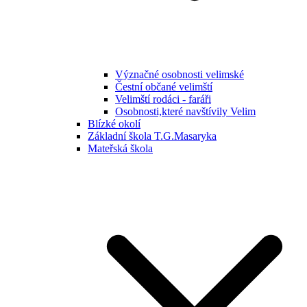
Význačné osobnosti velimské
Čestní občané velimští
Velimští rodáci - faráři
Osobnosti,které navštívily Velim
Blízké okolí
Základní škola T.G.Masaryka
Mateřská škola