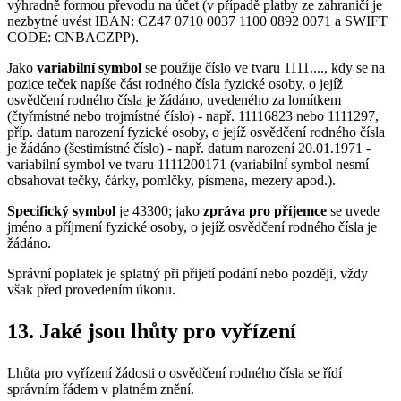
výhradně formou převodu na účet (v případě platby ze zahraničí je
nezbytné uvést IBAN: CZ47 0710 0037 1100 0892 0071 a SWIFT
CODE: CNBACZPP).
Jako
variabilní symbol
se použije číslo ve tvaru 1111...., kdy se na
pozice teček napíše část rodného čísla fyzické osoby, o jejíž
osvědčení rodného čísla je žádáno, uvedeného za lomítkem
(čtyřmístné nebo trojmístné číslo) - např. 11116823 nebo 1111297,
příp. datum narození fyzické osoby, o jejíž osvědčení rodného čísla
je žádáno (šestimístné číslo) - např. datum narození 20.01.1971 -
variabilní symbol ve tvaru 1111200171 (variabilní symbol nesmí
obsahovat tečky, čárky, pomlčky, písmena, mezery apod.).
Specifický symbol
je 43300; jako
zpráva pro příjemce
se uvede
jméno a příjmení fyzické osoby, o jejíž osvědčení rodného čísla je
žádáno.
Správní poplatek je splatný při přijetí podání nebo později, vždy
však před provedením úkonu.
13. Jaké jsou lhůty pro vyřízení
Lhůta pro vyřízení žádosti o osvědčení rodného čísla se řídí
správním řádem v platném znění.