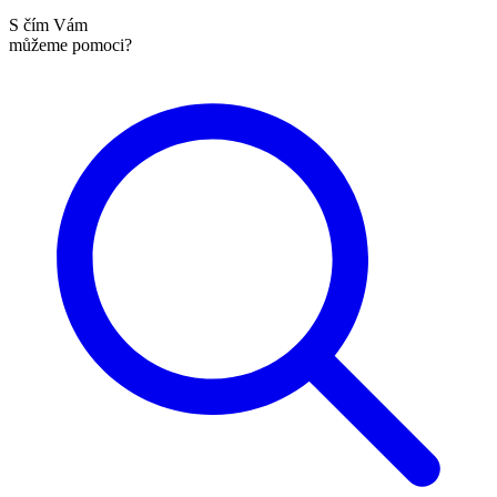
S čím Vám
můžeme pomoci?