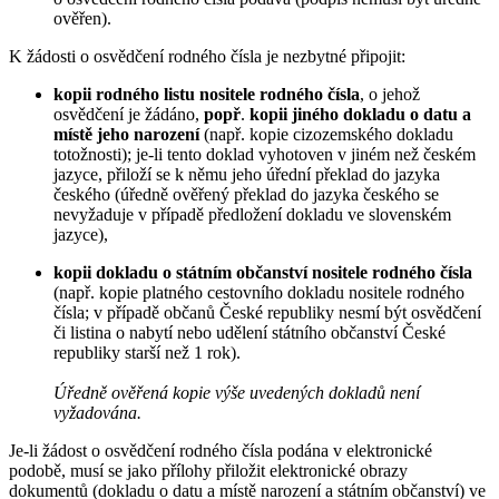
ověřen).
K žádosti o osvědčení rodného čísla je nezbytné připojit:
kopii rodného listu nositele rodného čísla
, o jehož
osvědčení je žádáno,
popř
.
kopii jiného dokladu o datu a
místě jeho narození
(např. kopie cizozemského dokladu
totožnosti); je-li tento doklad vyhotoven v jiném než českém
jazyce, přiloží se k němu jeho úřední překlad do jazyka
českého (úředně ověřený překlad do jazyka českého se
nevyžaduje v případě předložení dokladu ve slovenském
jazyce),
kopii dokladu o státním občanství nositele rodného čísla
(např. kopie platného cestovního dokladu nositele rodného
čísla; v případě občanů České republiky nesmí být osvědčení
či listina o nabytí nebo udělení státního občanství České
republiky starší než 1 rok).
Úředně ověřená kopie výše uvedených dokladů není
vyžadována.
Je-li žádost o osvědčení rodného čísla podána v elektronické
podobě, musí se jako přílohy přiložit elektronické obrazy
dokumentů (dokladu o datu a místě narození a státním občanství) ve