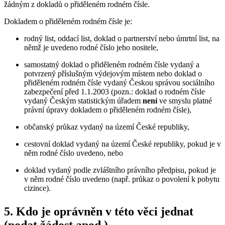
žádným z dokladů o přiděleném rodném čísle.
Dokladem o přiděleném rodném čísle je:
rodný list, oddací list, doklad o partnerství nebo úmrtní list, na
němž je uvedeno rodné číslo jeho nositele,
samostatný doklad o přiděleném rodném čísle vydaný a
potvrzený příslušným výdejovým místem nebo doklad o
přiděleném rodném čísle vydaný Českou správou sociálního
zabezpečení před 1.1.2003 (pozn.: doklad o rodném čísle
vydaný Českým statistickým úřadem
není
ve smyslu platné
právní úpravy dokladem o přiděleném rodném čísle),
občanský průkaz vydaný na území České republiky,
cestovní doklad vydaný na území České republiky, pokud je v
něm rodné číslo uvedeno, nebo
doklad vydaný podle zvláštního právního předpisu, pokud je
v něm rodné číslo uvedeno (např. průkaz o povolení k pobytu
cizince).
5. Kdo je oprávněn v této věci jednat