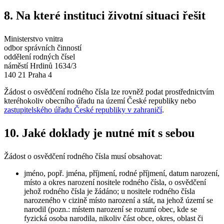
8. Na které instituci životní situaci řešit
Ministerstvo vnitra
odbor správních činností
oddělení rodných čísel
náměstí Hrdinů 1634/3
140 21 Praha 4
Žádost o osvědčení rodného čísla lze rovněž podat prostřednictvím
kteréhokoliv obecního úřadu na území České republiky nebo
zastupitelského úřadu České republiky v zahraničí
.
10. Jaké doklady je nutné mít s sebou
Žádost o osvědčení rodného čísla musí obsahovat:
jméno, popř. jména, příjmení, rodné příjmení, datum narození,
místo a okres narození nositele rodného čísla, o osvědčení
jehož rodného čísla je žádáno; u nositele rodného čísla
narozeného v cizině místo narození a stát, na jehož území se
narodil (pozn.: místem narození se rozumí obec, kde se
fyzická osoba narodila, nikoliv část obce, okres, oblast či