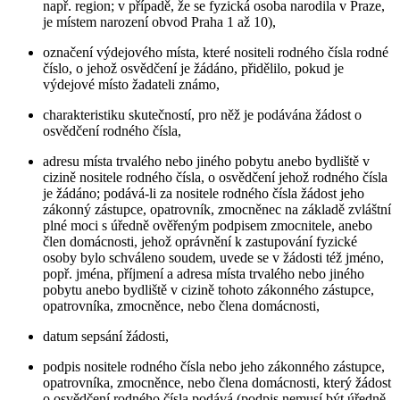
např. region; v případě, že se fyzická osoba narodila v Praze,
je místem narození obvod Praha 1 až 10),
označení výdejového místa, které nositeli rodného čísla rodné
číslo, o jehož osvědčení je žádáno, přidělilo, pokud je
výdejové místo žadateli známo,
charakteristiku skutečností, pro něž je podávána žádost o
osvědčení rodného čísla,
adresu místa trvalého nebo jiného pobytu anebo bydliště v
cizině nositele rodného čísla, o osvědčení jehož rodného čísla
je žádáno; podává-li za nositele rodného čísla žádost jeho
zákonný zástupce, opatrovník, zmocněnec na základě zvláštní
plné moci s úředně ověřeným podpisem zmocnitele, anebo
člen domácnosti, jehož oprávnění k zastupování fyzické
osoby bylo schváleno soudem, uvede se v žádosti též jméno,
popř. jména, příjmení a adresa místa trvalého nebo jiného
pobytu anebo bydliště v cizině tohoto zákonného zástupce,
opatrovníka, zmocněnce, nebo člena domácnosti,
datum sepsání žádosti,
podpis nositele rodného čísla nebo jeho zákonného zástupce,
opatrovníka, zmocněnce, nebo člena domácnosti, který žádost
o osvědčení rodného čísla podává (podpis nemusí být úředně