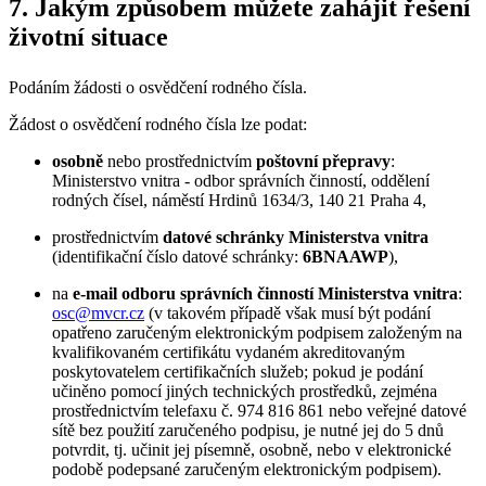
7. Jakým způsobem můžete zahájit řešení
životní situace
Podáním žádosti o osvědčení rodného čísla.
Žádost o osvědčení rodného čísla lze podat:
osobně
nebo prostřednictvím
poštovní přepravy
:
Ministerstvo vnitra - odbor správních činností, oddělení
rodných čísel, náměstí Hrdinů 1634/3, 140 21 Praha 4,
prostřednictvím
datové schránky Ministerstva vnitra
(identifikační číslo datové schránky:
6BNAAWP
),
na
e-mail odboru správních činností Ministerstva vnitra
:
osc@mvcr.cz
(v takovém případě však musí být podání
opatřeno zaručeným elektronickým podpisem založeným na
kvalifikovaném certifikátu vydaném akreditovaným
poskytovatelem certifikačních služeb; pokud je podání
učiněno pomocí jiných technických prostředků, zejména
prostřednictvím telefaxu č. 974 816 861 nebo veřejné datové
sítě bez použití zaručeného podpisu, je nutné jej do 5 dnů
potvrdit, tj. učinit jej písemně, osobně, nebo v elektronické
podobě podepsané zaručeným elektronickým podpisem).