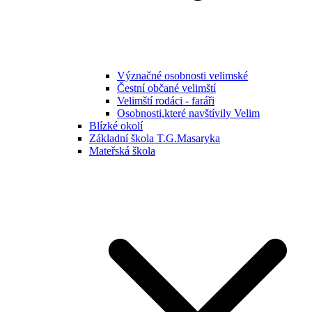
Význačné osobnosti velimské
Čestní občané velimští
Velimští rodáci - faráři
Osobnosti,které navštívily Velim
Blízké okolí
Základní škola T.G.Masaryka
Mateřská škola