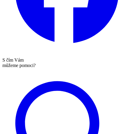
S čím Vám
můžeme pomoci?