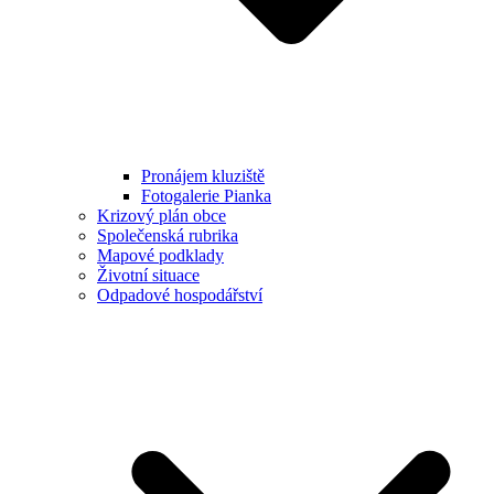
Pronájem kluziště
Fotogalerie Pianka
Krizový plán obce
Společenská rubrika
Mapové podklady
Životní situace
Odpadové hospodářství