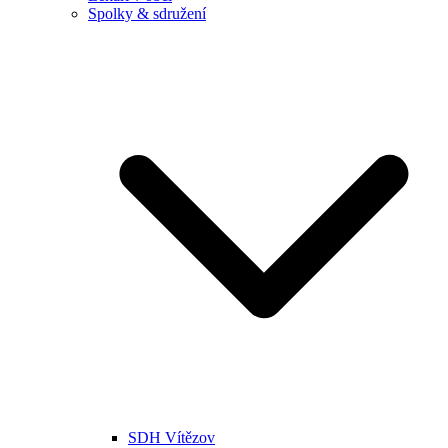
Spolky & sdružení
SDH Vítězov