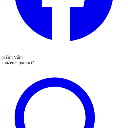
S čím Vám
můžeme pomoci?