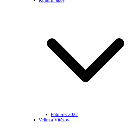
Kulturní akce
Foto rok 2022
Velim a Vítězov