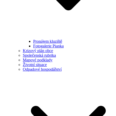
Pronájem kluziště
Fotogalerie Pianka
Krizový plán obce
Společenská rubrika
Mapové podklady
Životní situace
Odpadové hospodářství