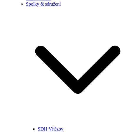
Spolky & sdružení
SDH Vítězov