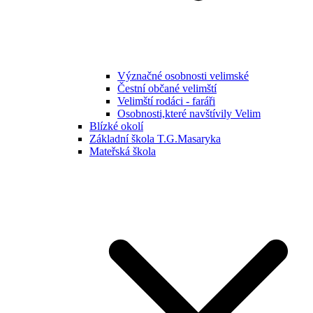
Význačné osobnosti velimské
Čestní občané velimští
Velimští rodáci - faráři
Osobnosti,které navštívily Velim
Blízké okolí
Základní škola T.G.Masaryka
Mateřská škola