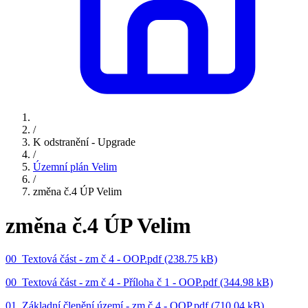
/
K odstranění - Upgrade
/
Územní plán Velim
/
změna č.4 ÚP Velim
změna č.4 ÚP Velim
00_Textová část - zm č 4 - OOP.pdf (238.75 kB)
00_Textová část - zm č 4 - Příloha č 1 - OOP.pdf (344.98 kB)
01_Základní členění území - zm č 4 - OOP.pdf (710.04 kB)