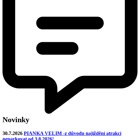
Novinky
30.7.2026
PIANKA VELIM -z důvodu najíždění atrakcí
neparkovat od 3.8.2026!