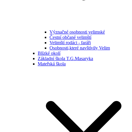
Význačné osobnosti velimské
Čestní občané velimští
Velimští rodáci - faráři
Osobnosti,které navštívily Velim
Blízké okolí
Základní škola T.G.Masaryka
Mateřská škola