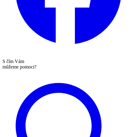
S čím Vám
můžeme pomoci?