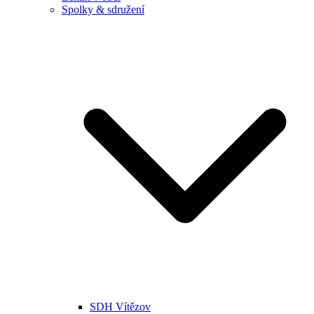
Spolky & sdružení
SDH Vítězov