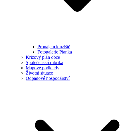
Pronájem kluziště
Fotogalerie Pianka
Krizový plán obce
Společenská rubrika
Mapové podklady
Životní situace
Odpadové hospodářství