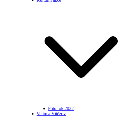
Kulturní akce
Foto rok 2022
Velim a Vítězov