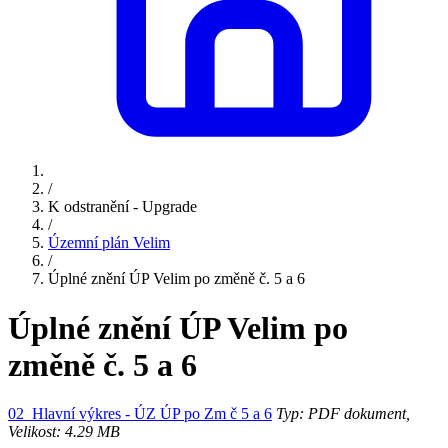
/
K odstranění - Upgrade
/
Územní plán Velim
/
Úplné znění ÚP Velim po změně č. 5 a 6
Úplné znění ÚP Velim po
změně č. 5 a 6
02_Hlavní výkres - ÚZ ÚP po Zm č 5 a 6
Typ: PDF dokument,
Velikost: 4.29 MB