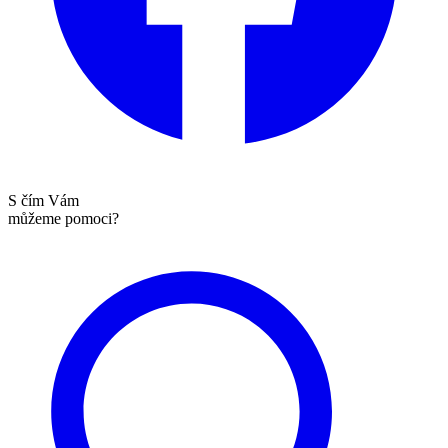
S čím Vám
můžeme pomoci?