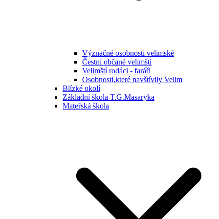
Význačné osobnosti velimské
Čestní občané velimští
Velimští rodáci - faráři
Osobnosti,které navštívily Velim
Blízké okolí
Základní škola T.G.Masaryka
Mateřská škola