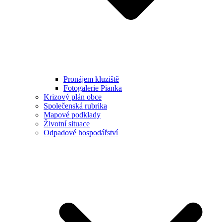
Pronájem kluziště
Fotogalerie Pianka
Krizový plán obce
Společenská rubrika
Mapové podklady
Životní situace
Odpadové hospodářství