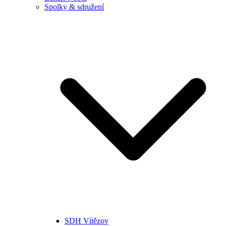
Spolky & sdružení
SDH Vítězov