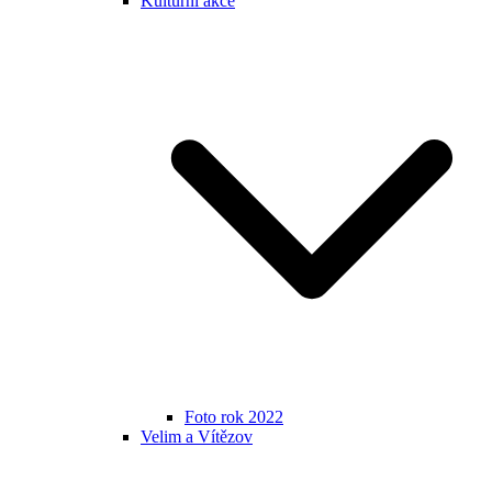
Kulturní akce
Foto rok 2022
Velim a Vítězov