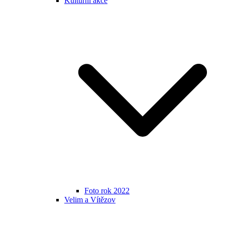
Kulturní akce
Foto rok 2022
Velim a Vítězov