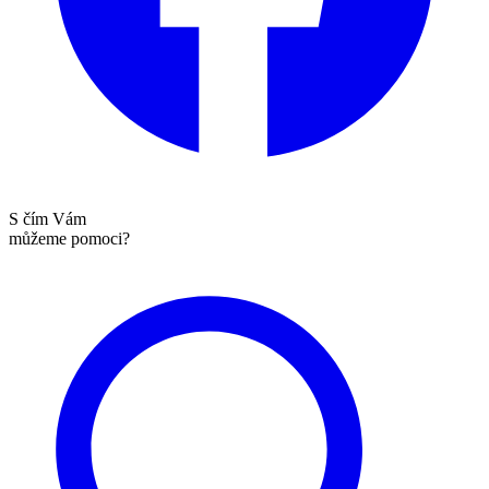
S čím Vám
můžeme pomoci?