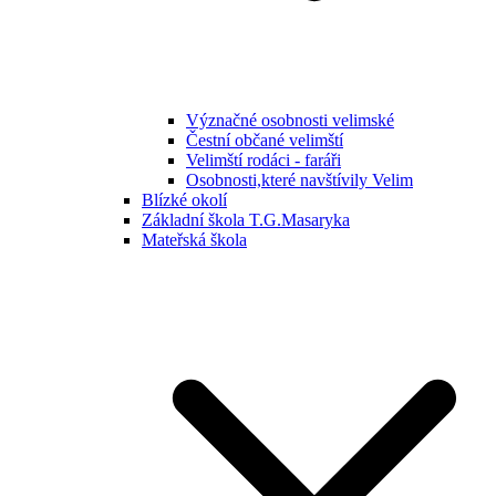
Význačné osobnosti velimské
Čestní občané velimští
Velimští rodáci - faráři
Osobnosti,které navštívily Velim
Blízké okolí
Základní škola T.G.Masaryka
Mateřská škola