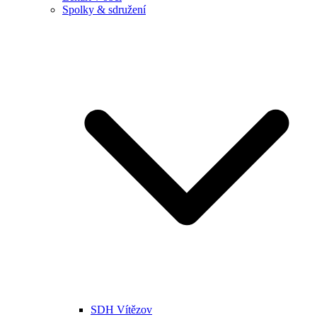
Spolky & sdružení
SDH Vítězov