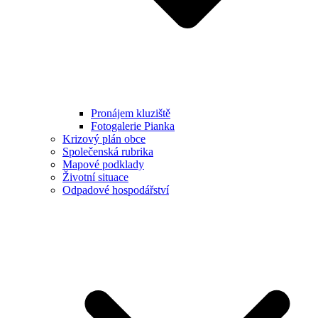
Pronájem kluziště
Fotogalerie Pianka
Krizový plán obce
Společenská rubrika
Mapové podklady
Životní situace
Odpadové hospodářství