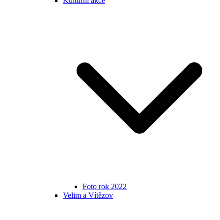
Kulturní akce
Foto rok 2022
Velim a Vítězov