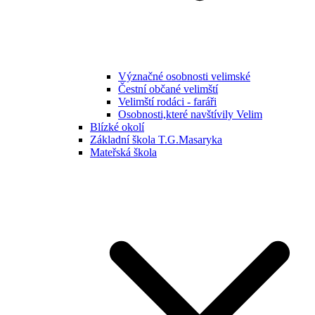
Význačné osobnosti velimské
Čestní občané velimští
Velimští rodáci - faráři
Osobnosti,které navštívily Velim
Blízké okolí
Základní škola T.G.Masaryka
Mateřská škola