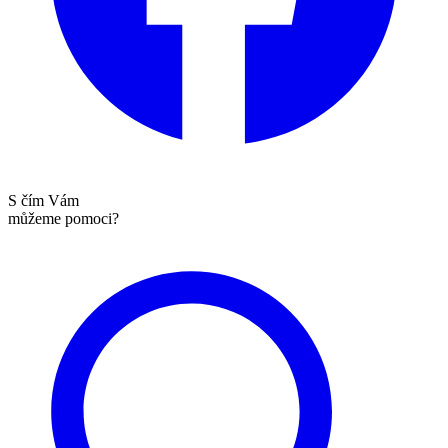
S čím Vám
můžeme pomoci?