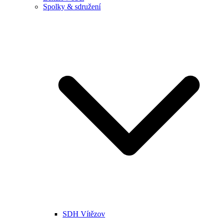
Spolky & sdružení
SDH Vítězov