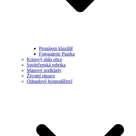
Pronájem kluziště
Fotogalerie Pianka
Krizový plán obce
Společenská rubrika
Mapové podklady
Životní situace
Odpadové hospodářství